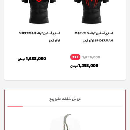
SPIDERMAN 2099 لوگو
استرج آستین کوتاه MARVELS
استرج آستین کوتاه SUPERMAN
SPIDERMAN لوگو قرمز
لوگو قرمز
لوگو س
32٪
1,888,000
32
1,688,000
تومان
1,298,000
ومان
تومان
فروش شگفت انگیز رِیج