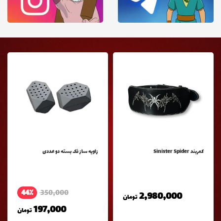
كمربند Sinister Spider
زاویه ساز فک بسته دو عددی
44٪
350,000
2,980,000
تومان
197,000
تومان