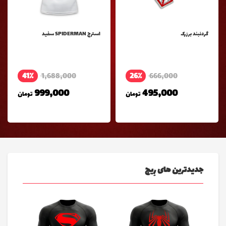
گردنبند برزرک
استرج SPIDERMAN سفيد
41٪
1,688,000
26٪
666,000
999,000
495,000
تومان
تومان
جدیدترین های رِیج