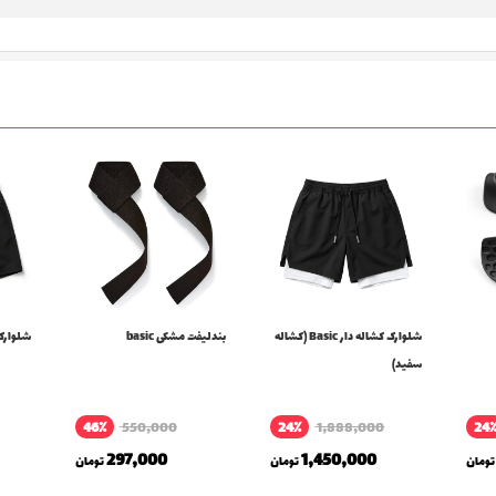
شلوارک کشاله دار Basic (کشاله
بندلیفت مشکی basic
شلوارک sic
سفید)
46٪
550,000
24٪
1,888,000
24
297,000
1,450,000
تومان
تومان
تومان