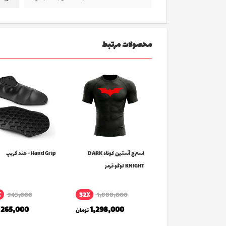
محصولات مرتبط
ج آستین کوتاه
استرج آستین کوتاه DARK
Hand Grip - هند گریپ
SUP لوگو قرمز
KNIGHT لوگو قرمز
٪
345,000
32٪
1,888,000
1,688,000
تومان
265,000
1,298,000
تومان