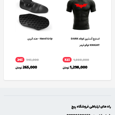
SUPERMA
استرج آستین کوتاه DARK
Hand Grip - هند گریپ
KNIGHT لوگو قرمز
سفید
24٪
345,000
32٪
1,888,000
مان
265,000
1,298,000
تومان
تومان
راه های ارتباطی فروشگاه رِيج