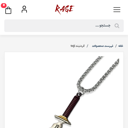
0
خانه
فهرست محصولات
گردنبند toji