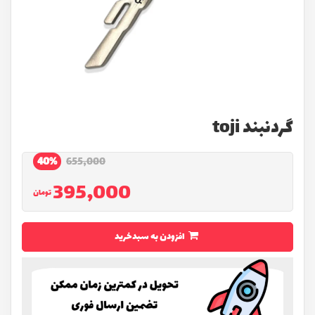
گردنبند toji
40%
655,000
395,000
تومان
افزودن به سبدخرید