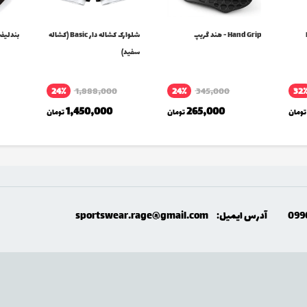
D
Hand Grip - هند گریپ
شلوارک کشاله دار Basic (کشاله
بندلیفت 
سفید)
24٪
1,888,000
24٪
345,000
32
1,450,000
265,000
تومان
تومان
تومان
099
آدرس ایمیل:
sportswear.rage@gmail.com