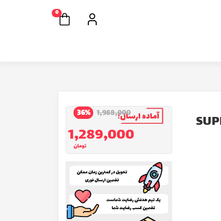
0
36%
1,988,000
1,289,000
تومان