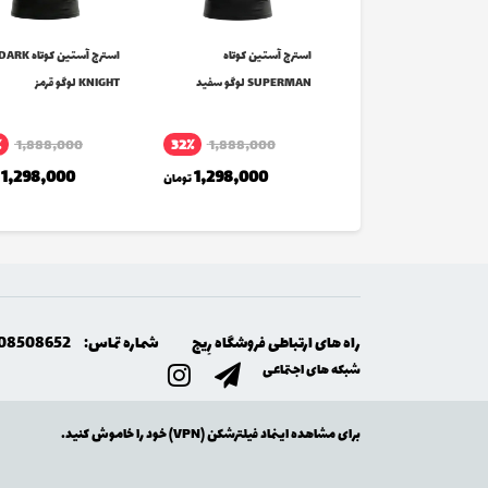
ج آستین کوتاه
استرج آستین کوتاه
استرج آستین کوتاه ARK
SUP لوگو قرمز
SUPERMAN لوگو سفید
KNIGHT لوگو قرمز
٪
1,888,000
32٪
1,888,000
1,688,000
تومان
1,298,000
1,298,000
تومان
راه های ارتباطی فروشگاه رِيج
شماره تماس:
08508652
شبکه های اجتماعی
برای مشاهده اینماد فیلترشکن (VPN) خود را خاموش کنید.