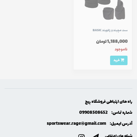
ست مچبند و زانوبند BASIC
1,188,000 تومان
ناموجود
خرید
راه های ارتباطی فروشگاه رِيج
شماره تماس:
09908508652
آدرس ایمیل:
sportswear.rage@gmail.com
شبکه های اجتماعی