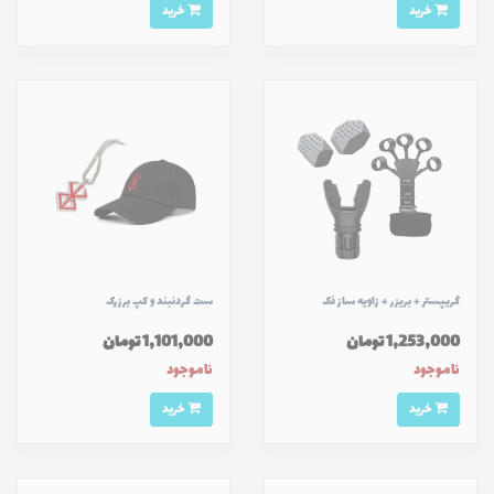
خرید
خرید
گريپستر + بريزر + زاويه ساز فک
ست گردنبند و كپ برزرک
1,253,000 تومان
1,101,000 تومان
ناموجود
ناموجود
خرید
خرید