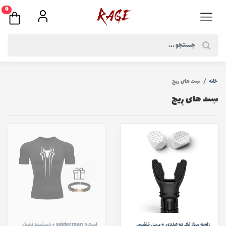
0
خانه
سِت های رِیج
سِت های رِیج
زاویه ساز فک دو عددی + بریزر تنفسی
استرج spiderman + دستبند دمبل