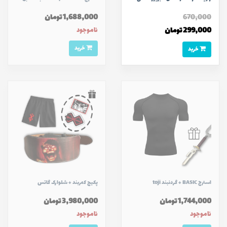
670,000
1,688,000 تومان
299,000 تومان
ناموجود
خرید
خرید
استرج BASIC + گردنبند toji
پکیج کمربند + شلوارک گاتس
1,744,000 تومان
3,980,000 تومان
ناموجود
ناموجود