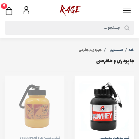
0
خانه
اكسسوری
جاپودری و جاقرصی
جاپودری و جاقرصی
قیف پروتئین پروساپس
قیف پروتئین طرح YELLOW2d