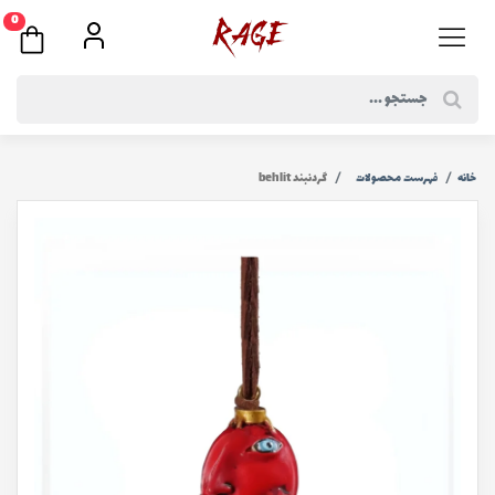
0
خانه
فهرست محصولات
گردنبند behlit