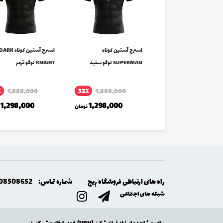
ج آستین کوتاه
استرج آستین کوتاه
استرج آستین کوتاه ARK
SUP لوگو قرمز
SUPERMAN لوگو سفید
KNIGHT لوگو قرمز
٪
1,888,000
32٪
1,888,000
1,688,000
تومان
1,298,000
1,298,000
تومان
راه های ارتباطی فروشگاه رِيج
شماره تماس:
08508652
شبکه های اجتماعی