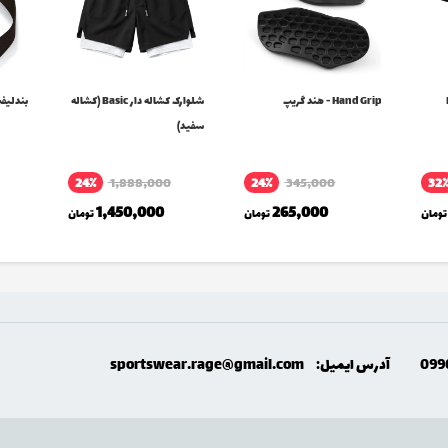
D
Hand Grip - هند گریپ
شلوارک کشاله دار Basic (کشاله
بندلیفت 
سفید)
24٪
1,888,000
24٪
345,000
32
1,450,000
265,000
تومان
تومان
تومان
099
آدرس ایمیل:
sportswear.rage@gmail.com