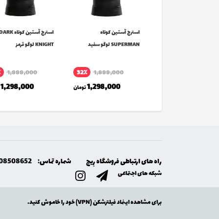
ج آستین کوتاه
استرج آستین کوتاه
استرج آستین کوتاه ARK
SUP لوگو قرمز
SUPERMAN لوگو سفید
KNIGHT لوگو قرمز
٪
1,888,000
32٪
1,888,000
1,688,000
تومان
1,298,000
1,298,000
تومان
راه های ارتباطی فروشگاه رِيج
شماره تماس:
08508652
شبکه های اجتماعی
برای مشاهده اینماد فیلترشکن (VPN) خود را خاموش کنید.