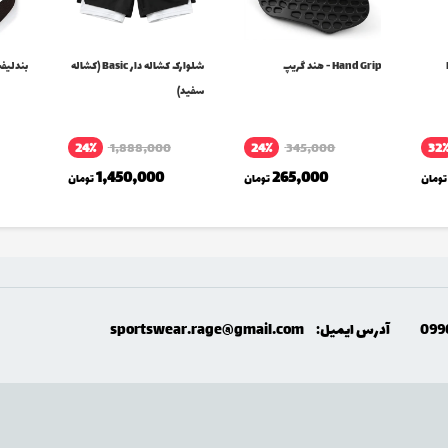
D
Hand Grip - هند گریپ
شلوارک کشاله دار Basic (کشاله
بندلیفت 
سفید)
24٪
1,888,000
24٪
345,000
32
1,450,000
265,000
تومان
تومان
تومان
099
آدرس ایمیل:
sportswear.rage@gmail.com