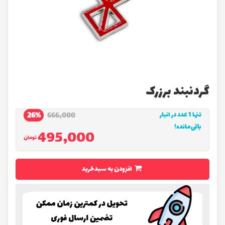
گردنبند برزرک
تنها 1 عدد در انبار
26%
666,000
باقی‌مانده!
495,000
تومان
افزودن به سبدخرید