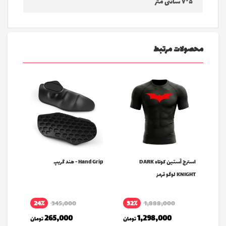
۵*۷ سانتی متر
محصولات مرتبط
SUPERMA
استرج آستین کوتاه DARK
Hand Grip - هند گریپ
KNIGHT لوگو قرمز
سفید
24٪
345,000
32٪
1,888,000
مان
265,000
1,298,000
تومان
تومان