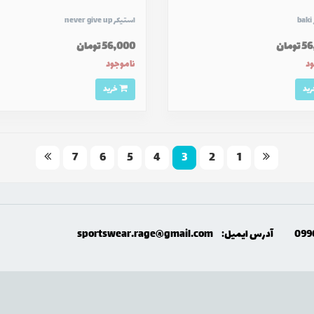
b
استیکر never give up
ومان
56,000 تومان
ود
ناموجود
خرید
7
6
5
4
3
2
1
099
آدرس ایمیل:
sportswear.rage@gmail.com