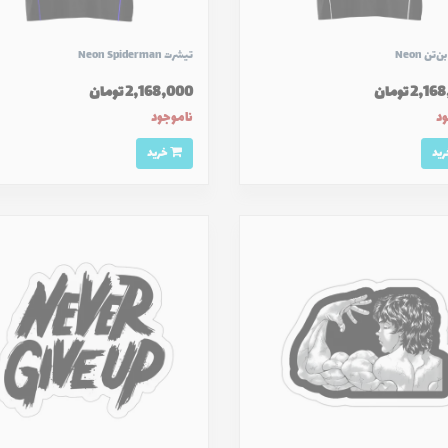
تن Neon
تیشرت Neon Spiderman
2, تومان
2,168,000 تومان
ود
ناموجود
خرید