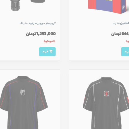
گريپستر + بريزر + زاويه ساز فک
 تومان
1,253,000 تومان
ود
ناموجود
خرید