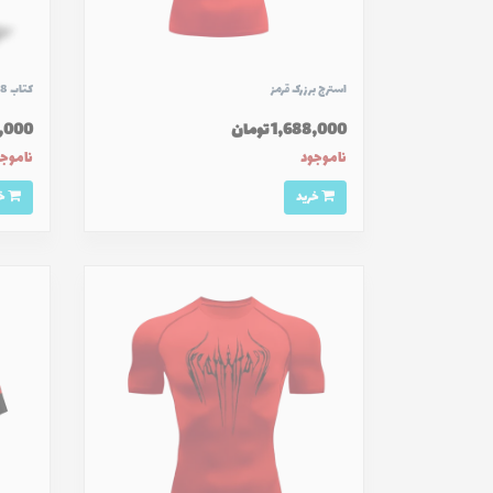
استرج برزرک قرمز
کتاب 48 قانون قدرت
1,688,000 تومان
644,000
ناموجود
ناموج
خرید
خرید