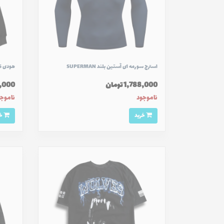
استرج سورمه ای آستین بلند SUPERMAN
هودی GUTS
1,788,000 تومان
709,000
ناموجود
ناموج
خرید
خرید