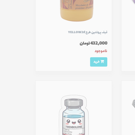
قیف پروتئین طرح YELLOW2d
432,000 تومان
ناموجود
خرید