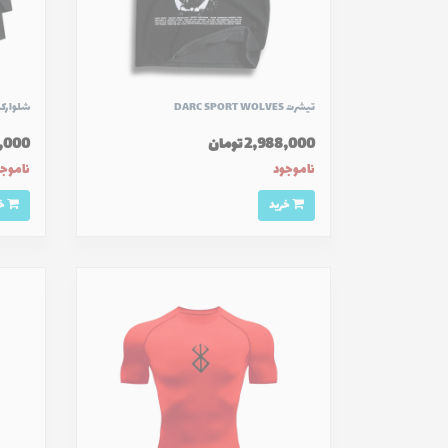
تیشرت DARC SPORT WOLVES
شلوارک کشاله د
2,988,000 تومان
288,000
ناموجود
ناموج
خرید
خرید