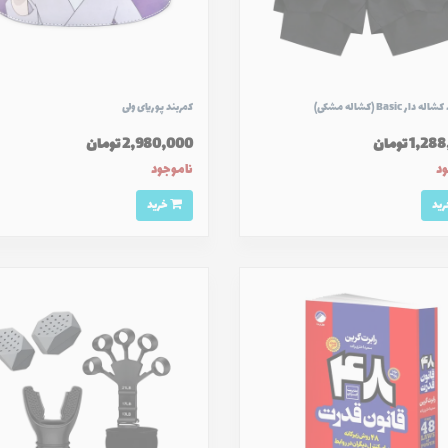
ار Basic (کشاله مشکی)
كمربند پوريای ولی
1, تومان
2,980,000 تومان
ود
ناموجود
خرید