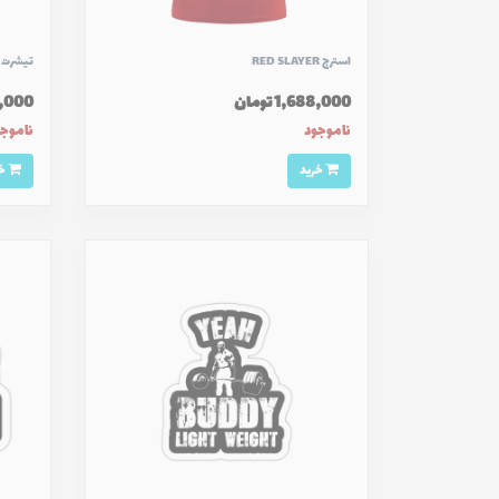
استرج RED SLAYER
تیشرت بن‌
1,688,000 تومان
168,000
ناموجود
ناموج
خرید
خرید