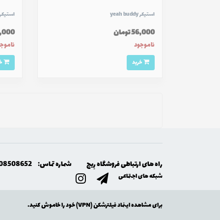
استیکر yeah buddy
استیکر aki
56,000 تومان
56,000 ت
ناموجود
ناموج
خرید
خرید
راه های ارتباطی فروشگاه رِيج
شماره تماس:
08508652
شبکه های اجتماعی
برای مشاهده اینماد فیلترشکن (VPN) خود را خاموش کنید.