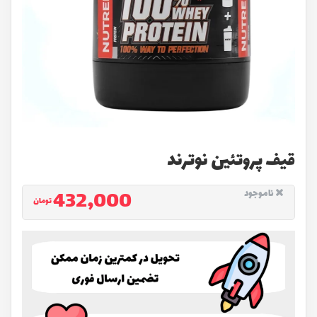
قیف پروتئين نوترند
432,000
ناموجود
تومان