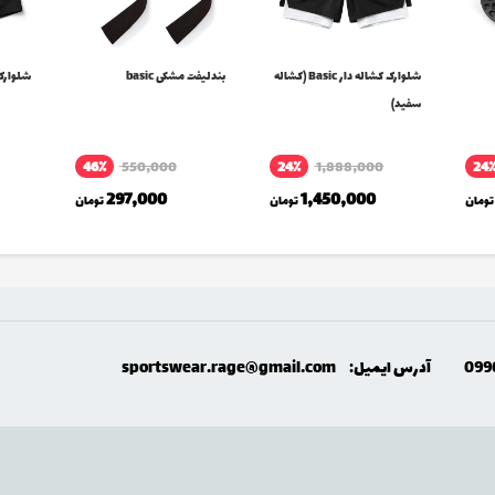
شلوارک کشاله دار Basic (کشاله
بندلیفت مشکی basic
شلوارک sic
سفید)
46٪
550,000
24٪
1,888,000
24
297,000
1,450,000
تومان
تومان
تومان
099
آدرس ایمیل:
sportswear.rage@gmail.com