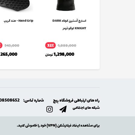
ج آستین کوتاه
استرج آستین کوتاه DARK
Hand Grip - هند گریپ
SUP لوگو قرمز
KNIGHT لوگو قرمز
٪
345,000
32٪
1,888,000
1,688,000
تومان
265,000
1,298,000
تومان
راه های ارتباطی فروشگاه رِيج
شماره تماس:
08508652
شبکه های اجتماعی
برای مشاهده اینماد فیلترشکن (VPN) خود را خاموش کنید.