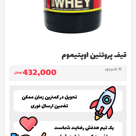
قیف پروتئین اوپتیموم
432,000
ناموجود
تومان