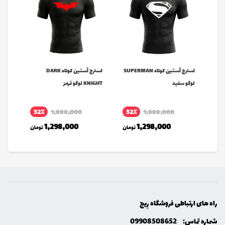
SUPERMA
استرج آستین کوتاه SUPERMAN
استرج آستین کوتاه DARK
Hand Grip
لوگو سفید
KNIGHT لوگو قرمز
32٪
1,888,000
32٪
1,888,000
مان
1,298,000
1,298,000
تومان
تومان
راه های ارتباطی فروشگاه رِيج
شماره تماس:
09908508652