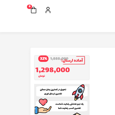
0
32%
1,888,000
1,298,000
تومان