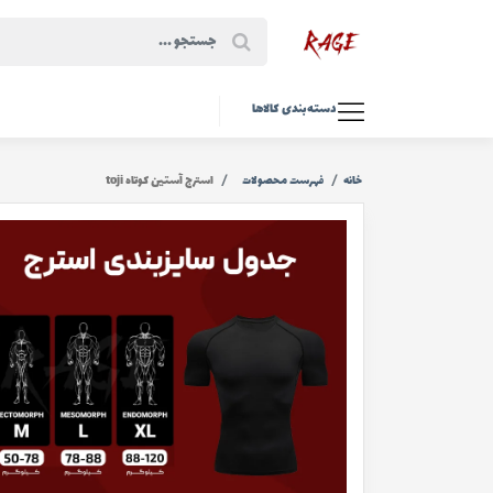
دسته‌بندی کالاها
خانه
فهرست محصولات
استرج آستين كوتاه toji