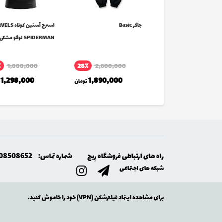
 Basic
جاگر Basic
استرج آستین کو
SPIDERMAN لوگو مشکی
٪
1,888,000
28٪
2,600,000
1,200,000
تومان
1,298,000
1,890,000
تومان
راه های ارتباطی فروشگاه رِيج
شماره تماس:
08508652
شبکه های اجتماعی
برای مشاهده اینماد فیلترشکن (VPN) خود را خاموش کنید.