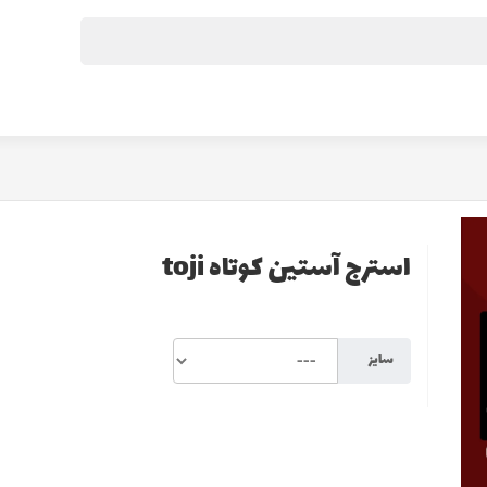
استرج آستين كوتاه toji
سايز