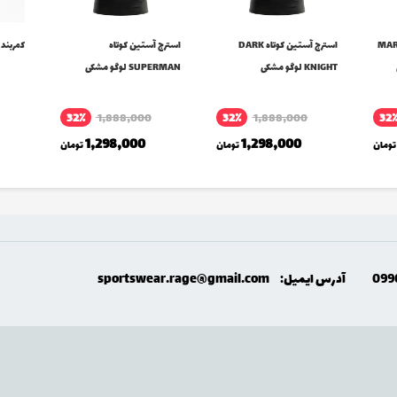
تاه MARVELS
استرج آستین کوتاه DARK
استرج آستین کوتاه
کمربند Dark Knight
KNIGHT لوگو مشکی
SUPERMAN لوگو مشکی
32٪
1,888,000
32٪
1,888,000
32
1,298,000
1,298,000
تومان
تومان
تومان
099
آدرس ایمیل:
sportswear.rage@gmail.com