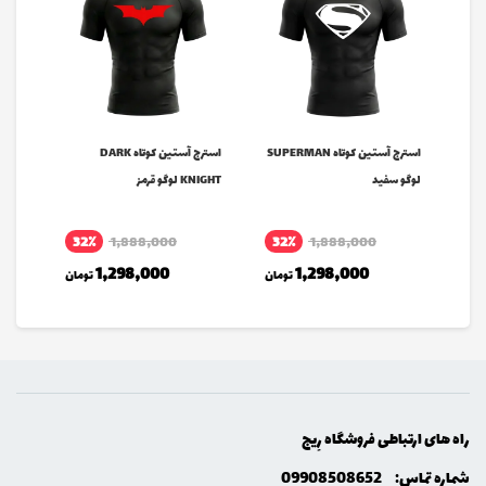
SUPERMA
استرج آستین کوتاه SUPERMAN
استرج آستین کوتاه DARK
Hand Grip
لوگو سفید
KNIGHT لوگو قرمز
32٪
1,888,000
32٪
1,888,000
مان
1,298,000
1,298,000
تومان
تومان
راه های ارتباطی فروشگاه رِيج
شماره تماس:
09908508652