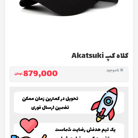
کلاه كپ Akatsuki
879,000
ناموجود
تومان