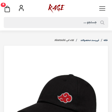
0
خانه
فهرست محصولات
کلاه كپ Akatsuki