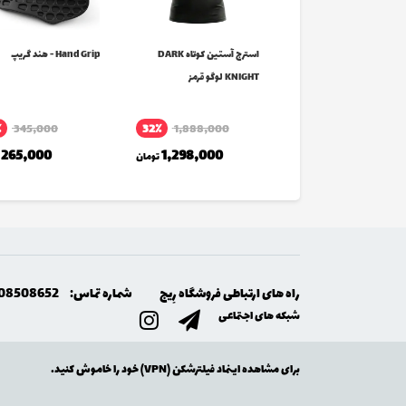
ج آستین کوتاه
استرج آستین کوتاه DARK
Hand Grip - هند گریپ
SUP لوگو قرمز
KNIGHT لوگو قرمز
٪
345,000
32٪
1,888,000
1,688,000
تومان
265,000
1,298,000
تومان
راه های ارتباطی فروشگاه رِيج
شماره تماس:
08508652
شبکه های اجتماعی
برای مشاهده اینماد فیلترشکن (VPN) خود را خاموش کنید.