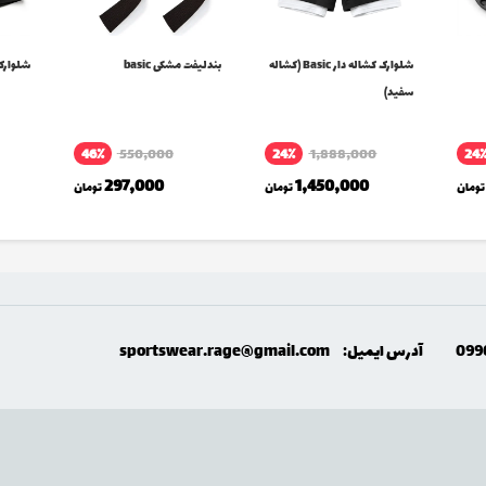
شلوارک کشاله دار Basic (کشاله
بندلیفت مشکی basic
شلوارک sic
سفید)
46٪
550,000
24٪
1,888,000
24
297,000
1,450,000
تومان
تومان
تومان
099
آدرس ایمیل:
sportswear.rage@gmail.com