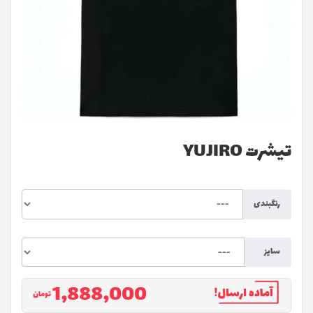
تیشرت YUJIRO
رنگبندی
سایز
1,888,000
تومان