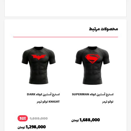
محصولات مرتبط
استرج آستین کوتاه SUPERMAN
استرج آستین کوتاه DARK
Hand Grip - هند گریپ
لوگو قرمز
KNIGHT لوگو قرمز
32٪
1,888,000
1,688,000
تومان
1,298,000
تومان