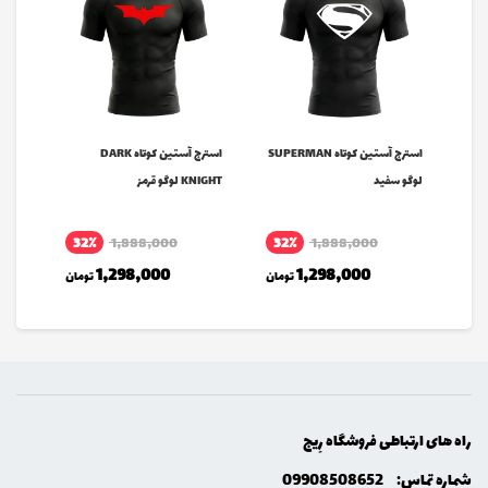
SUPERMA
استرج آستین کوتاه SUPERMAN
استرج آستین کوتاه DARK
Hand Grip
لوگو سفید
KNIGHT لوگو قرمز
32٪
1,888,000
32٪
1,888,000
مان
1,298,000
1,298,000
تومان
تومان
راه های ارتباطی فروشگاه رِيج
شماره تماس:
09908508652