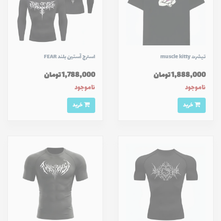
تیشرت muscle kitty
استرج آستين بلند FEAR
1,888,000 تومان
1,788,000 تومان
ناموجود
ناموجود
خرید
خرید