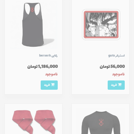
استیکر guts
رکابی berserk
56,000 تومان
1,186,000 تومان
ناموجود
ناموجود
خرید
خرید