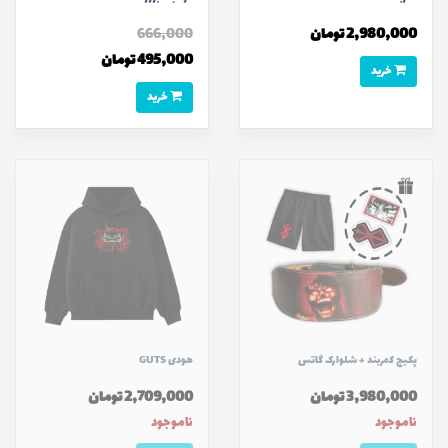
2,980,000 تومان
666,000
495,000 تومان
خرید
خرید
پکیج کمربند + شلوارک گاتس
هودی GUTS
3,980,000 تومان
2,709,000 تومان
ناموجود
ناموجود