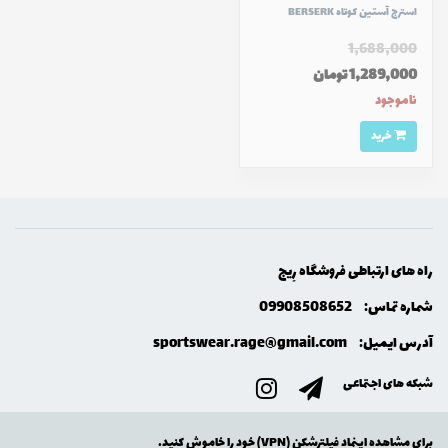
استرج آستین کوتاه BERSERK
1,688,000
1,289,000 تومان
ناموجود
خرید
راه های ارتباطی فروشگاه رِيج
شماره تماس:
09908508652
آدرس ایمیل:
sportswear.rage@gmail.com
شبکه های اجتماعی
برای مشاهده اینماد فیلترشکن (VPN) خود را خاموش کنید.