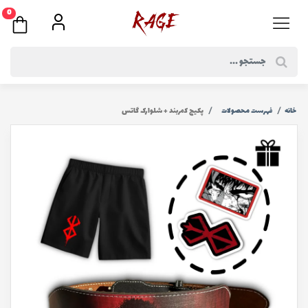
0
خانه
فهرست محصولات
پکیج کمربند + شلوارک گاتس