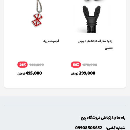
زاویه ساز فک دو عددی + بریزر
گردنبند برزرک
تنفسی
26٪
666,000
56٪
670,000
مان
495,000
299,000
تومان
تومان
راه های ارتباطی فروشگاه رِيج
شماره تماس:
09908508652