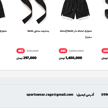
شلوارک کشاله دار Basic (کشاله
بندلیفت مشکی basic
شلوارک sic
سفید)
46٪
550,000
24٪
1,888,000
24
297,000
1,450,000
تومان
تومان
تومان
099
آدرس ایمیل:
sportswear.rage@gmail.com