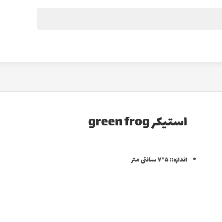
استیکر green frog
اندازه:: ۵*۷ سانتی متر