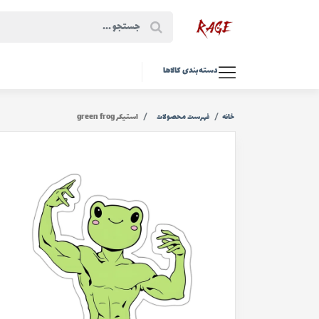
دسته‌بندی کالاها
خانه
فهرست محصولات
استیکر green frog