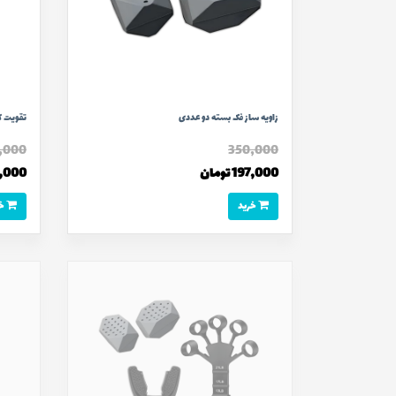
زاویه ساز فک بسته دو عددی
تقویت ک
,000
350,000
197,000 تومان
185,000 
خرید
خرید