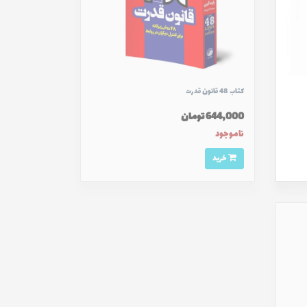
کتاب 48 قانون قدرت
644,000 تومان
ناموجود
خرید