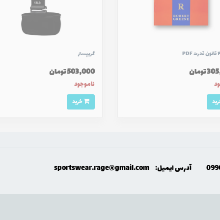
گریپستر
 تومان
503,000 تومان
ود
ناموجود
خرید
099
آدرس ایمیل:
sportswear.rage@gmail.com