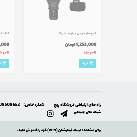
گريپستر + بريزر + زاويه ساز فک
کتاب ۴۸ قانون قدرت PDF
1,253,000 تومان
305,000
ناموجود
ناموج
خرید
خرید
راه های ارتباطی فروشگاه رِيج
شماره تماس:
08508652
شبکه های اجتماعی
برای مشاهده اینماد فیلترشکن (VPN) خود را خاموش کنید.