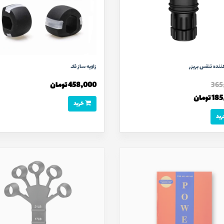
ننده تنفس بریزر
زاویه ساز فک
365
458,000 تومان
تومان
خرید