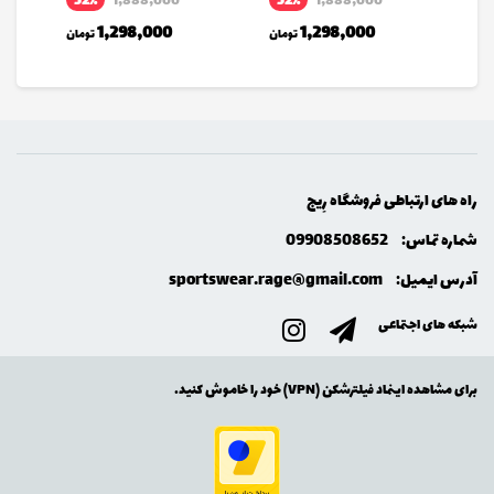
32٪
1,888,000
32٪
1,888,000
2
1,298,000
1,298,000
مان
تومان
تومان
راه های ارتباطی فروشگاه رِيج
شماره تماس:
09908508652
آدرس ایمیل:
sportswear.rage@gmail.com
شبکه های اجتماعی
برای مشاهده اینماد فیلترشکن (VPN) خود را خاموش کنید.