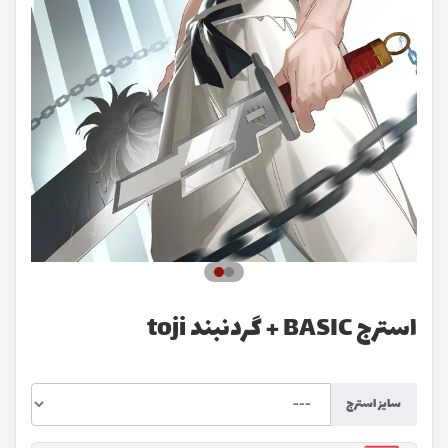
استرج BASIC + گردنبند toji
سایز استرج