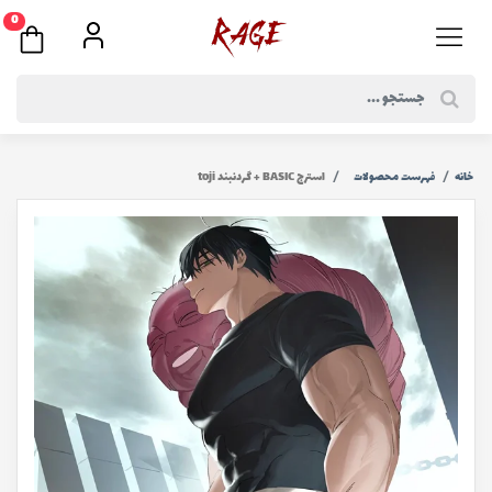
0
خانه
فهرست محصولات
استرج BASIC + گردنبند toji