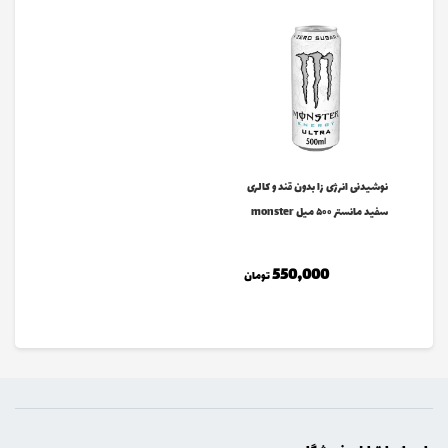
نوشیدنی انرژی زا بدون قند و کالری
سفید مانستر ۵۰۰ میل monster
550,000
تومان