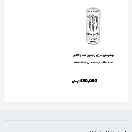
نوشیدنی انرژی زا بدون قند و کالری
سفید مانستر ۵۰۰ میل monster
550,000
تومان